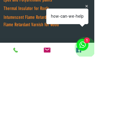
Thermal Insulator for Roofs
how-can-we-help
Intumescent Flame Retardant Paint
Flame Retardant Varnish for wood
1
SUBSCRIBE TO RECEIVE OUR NEWSLETTER
&gt;