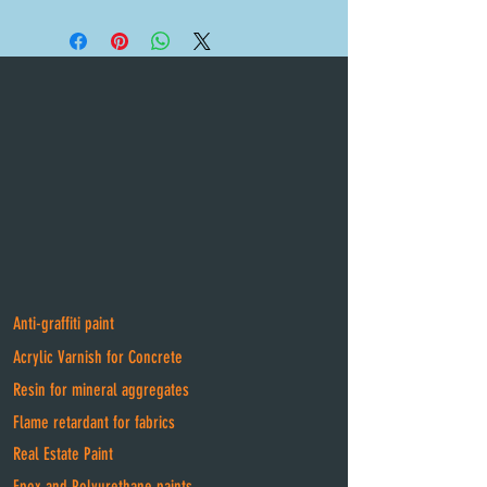
Anti-graffiti paint
Acrylic Varnish for Concrete
Resin for mineral aggregates
Flame retardant for fabrics
Real Estate Paint
Epox and Polyurethane paints