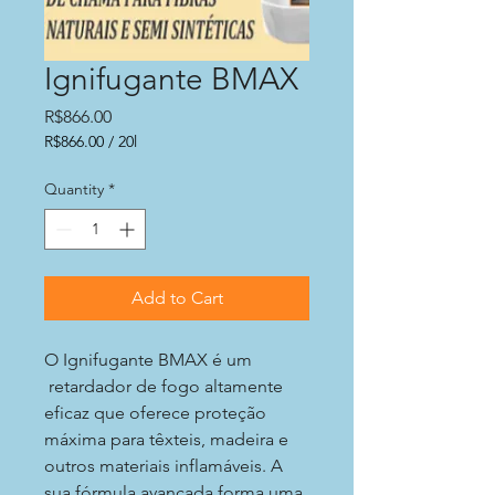
Ignifugante BMAX
Price
R$866.00
R$866.00
/
20l
R$866.00
per
Quantity
*
20
Liters
Add to Cart
O Ignifugante BMAX é um
retardador de fogo altamente
eficaz que oferece proteção
máxima para têxteis, madeira e
outros materiais inflamáveis. A
sua fórmula avançada forma uma