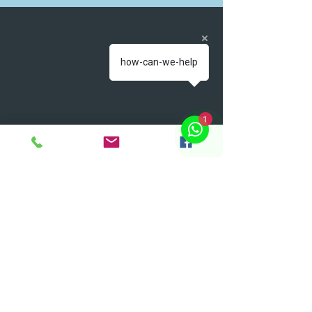
how-can-we-help
1
Tinta Antipichação
Verniz acrílico para concreto
Resina para agregados minerais
Ignifugante para Tecidos, Carpete e Madeira crua
Piscina de areia compactada
Tintas Epox e Poliuretano
Isolante Térmico para Telhados